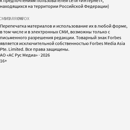
к предпочтениям пользователей сети «Интернет»,
находящихся на территории Российской Федерации)
СМИ2
SPARROW
INFOX
Перепечатка материалов и использование их в любой форме,
в том числе и в электронных СМИ, возможны только с
письменного разрешения редакции. Товарный знак Forbes
является исключительной собственностью Forbes Media Asia
Pte. Limited. Все права защищены.
AO «АС Рус Медиа»
·
2026
16+