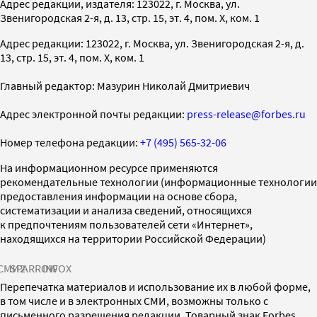
Адрес редакции, издателя: 123022, г. Москва, ул.
Звенигородская 2-я, д. 13, стр. 15, эт. 4, пом. X, ком. 1
Адрес редакции: 123022, г. Москва, ул. Звенигородская 2-я, д.
13, стр. 15, эт. 4, пом. X, ком. 1
Главный редактор: Мазурин Николай Дмитриевич
Адрес электронной почты редакции:
press-release@forbes.ru
Номер телефона редакции:
+7 (495) 565-32-06
На информационном ресурсе применяются
рекомендательные технологии (информационные технологии
предоставления информации на основе сбора,
систематизации и анализа сведений, относящихся
к предпочтениям пользователей сети «Интернет»,
находящихся на территории Российской Федерации)
СМИ2
SPARROW
INFOX
Перепечатка материалов и использование их в любой форме,
в том числе и в электронных СМИ, возможны только с
письменного разрешения редакции. Товарный знак Forbes