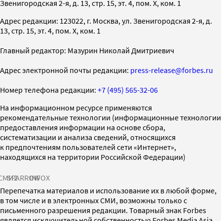
Звенигородская 2-я, д. 13, стр. 15, эт. 4, пом. X, ком. 1
Адрес редакции: 123022, г. Москва, ул. Звенигородская 2-я, д.
13, стр. 15, эт. 4, пом. X, ком. 1
Главный редактор: Мазурин Николай Дмитриевич
Адрес электронной почты редакции:
press-release@forbes.ru
Номер телефона редакции:
+7 (495) 565-32-06
На информационном ресурсе применяются
рекомендательные технологии (информационные технологии
предоставления информации на основе сбора,
систематизации и анализа сведений, относящихся
к предпочтениям пользователей сети «Интернет»,
находящихся на территории Российской Федерации)
СМИ2
SPARROW
INFOX
Перепечатка материалов и использование их в любой форме,
в том числе и в электронных СМИ, возможны только с
письменного разрешения редакции. Товарный знак Forbes
является исключительной собственностью Forbes Media Asia