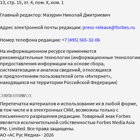
13, стр. 15, эт. 4, пом. X, ком. 1
Главный редактор: Мазурин Николай Дмитриевич
Адрес электронной почты редакции:
press-release@forbes.ru
Номер телефона редакции:
+7 (495) 565-32-06
На информационном ресурсе применяются
рекомендательные технологии (информационные технологии
предоставления информации на основе сбора,
систематизации и анализа сведений, относящихся
к предпочтениям пользователей сети «Интернет»,
находящихся на территории Российской Федерации)
СМИ2
SPARROW
INFOX
Перепечатка материалов и использование их в любой форме,
в том числе и в электронных СМИ, возможны только с
письменного разрешения редакции. Товарный знак Forbes
является исключительной собственностью Forbes Media Asia
Pte. Limited. Все права защищены.
AO «АС Рус Медиа»
·
2026