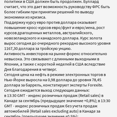
политики в США должен быть продолжен. Буллард
считает, что это дает возможность руководству ФРС быть
более гибким при принятии решений по выводу
экономики из кризиса.
Поддержку курсу евро против доллара оказывает
повышение кросс-курсов евро/фунт и евро/иена, рост
курсов драгоценных металлов, австралийского,
новозеландского и канадского доллара. Курс золота
вырос сегодня до очередного рекордно высокого уровня
1167,30 доллара за тройскую унцию.
Активность инвесторов на рынке форекс относительно
невысока. Это связывают с длинными выходными в
Японии, а также с короткой неделей в США вследствие
Дня благодарения в четверг.
Сегодня цена на нефть в режиме электронных торгов в
Нью-Йорке выросла на 0,98 доллара до уровня 78,45
доллара за баррель, констатируют эксперты Forexite.
Сегодня ожидается выход следующих данных:
в 13:30 GMT - индекс розничных продаж (Retail sales) в
Канаде за сентябрь (предыдущее значение +0,8%); в 13:30
GMT - индекс розничных продаж без учета продаж
автомобилей (Retail sales excluding auto) в Канаде за
сентябрь (предыдущее значение +0,5%);