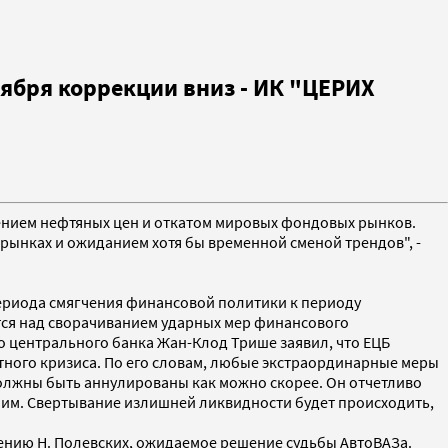
оября коррекции вниз - ИК "ЦЕРИХ
ижением нефтяных цен и откатом мировых фондовых рынков.
ынках и ожиданием хотя бы временной сменой трендов", -
ериода смягчения финансовой политики к периоду
тся над сворачиванием ударных мер финансового
о центрального банка Жан-Клод Трише заявил, что ЕЦБ
тного кризиса. По его словам, любые экстраординарные меры
олжны быть аннулированы как можно скорее. Он отчетливо
ним. Свертывание излишней ликвидности будет происходить,
ению Н. Полевских, ожидаемое решение судьбы АвтоВАЗа.