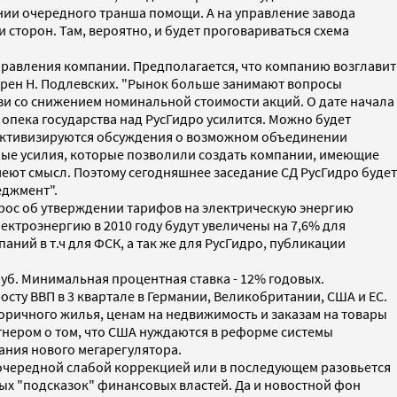
нии очередного транша помощи. А на управление завода
сторон. Там, вероятно, и будет проговариваться схема
правления компании. Предполагается, что компанию возглавит
ерен Н. Подлевских. "Рынок больше занимают вопросы
зи со снижением номинальной стоимости акций. О дате начала
опека государства над РусГидро усилится. Можно будет
. Активизируются обсуждения о возможном объединении
ьные усилия, которые позволили создать компании, имеющие
ют смысл. Поэтому сегодняшнее заседание СД РусГидро будет
еджмент".
прос об утверждении тарифов на электрическую энергию
ктроэнергию в 2010 году будут увеличены на 7,6% для
ний в т.ч для ФСК, а так же для РусГидро, публикации
уб. Минимальная процентная ставка - 12% годовых.
сту ВВП в 3 квартале в Германии, Великобритании, США и ЕС.
оричного жилья, ценам на недвижимость и заказам на товары
тнером о том, что США нуждаются в реформе системы
ния нового мегарегулятора.
ь очередной слабой коррекцией или в последующем разовьется
вых "подсказок" финансовых властей. Да и новостной фон