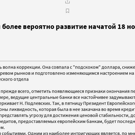
 более вероятно развитие начатой 18 н
ась волна коррекции. Она совпала с "подскоком" доллара, сн
ревом рынков и подготовлено изменяющимся настроением на р
ского отдела
 прежде всего, отметить появляющиеся признаки окончания п
мере, ведущие центральные банки все настойчивее задумываю
ркивает Н. Подлевских. Так, в пятницу Президент Европейског
ны ликвидность, которая была в нее закачана во время креди
редставлять угрозу для достижения ценовой стабильности, д
редитов, предоставляемых европейским банкам, будет послед
ом.
 событиями. Одним из наиболее интригующих является, по мн