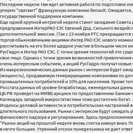
Последние недели там идет активная работа по подготовке и
упорно "сватают" французскую компанию Renault. Ожидается, ч
государственной поддержки компании.
Еще одной крупной интригой недели станет заседание Совета 
предправления ИнтерРАО ЕЭС Евгений Дод. Сильного воздейст
дополнительной эмиссии. (Так с 23 ноября РТС прекращаются
торгов обыкновенными акциями Интер РАО ЕЭС нового номинал
рассчитывать на его более щедрое участие в большом числе 
РусГидро и Интер РАО ЕЭС. С точки зрения технологий это с
свое лицо. Однако с точки зрения возможностей привлечения
очень интересным событием, а акций РусГидро получат новые 
Из макроэкономических данных рынок с интересом будет ожида
(мощность), продаваемую генерирующими компаниями по догов
промышленных потребителей и 10% для населения. Кроме того 
Росстата данных об уровне безработицы, еженедельных данны
ЦБ РФ проведет на ММВБ аукцион по предоставлению банкам кр
Календарь западной макростатистики тоже достаточно богат. З
Индексы деловой активности и потребительских настроений в 
длительного пользования. Рынки с интересом будут ожидать 
финансового надзора и регулирования. Здесь предположения
"Рынок акций на прошлой неделе вновь слегка кивнул вниз. 
в нечто большее. Утренний отскок понедельника не дает ответ