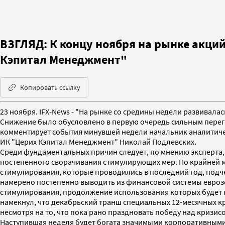
ВЗГЛЯД: К концу ноября на рынке акций
Кэпитал Менеджмент"
Копировать ссылку
23 ноября. IFX-News - "На рынке со средины недели развивал
Снижение было обусловлено в первую очередь сильным перег
комментирует события минувшей недели начальник аналитиче
ИК "Церих Кэпитал Менеджмент" Николай Подлевских.
Среди фундаментальных причин следует, по мнению эксперта,
постепенного сворачивания стимулирующих мер. По крайней 
стимулирования, которые проводились в последний год, подче
намерено постепенно выводить из финансовой системы еврозо
стимулирования, продолжение использования которых будет п
намекнул, что декабрьский транш специальных 12-месячных к
несмотря на то, что пока рано праздновать победу над кризис
Наступившая неделя будет богата значимыми корпоративными