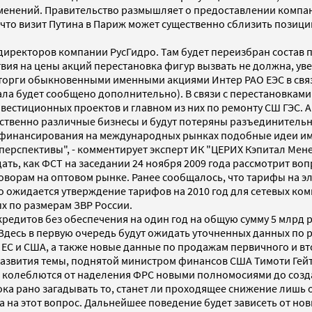
зменений. Правительство размышляет о предоставлении компа
то визит Путина в Париж может существенно сблизить позиции 
директоров компании РусГидро. Там будет переизбран состав 
вия на цены акций перестановка фигур вызвать не должна, ув
 торги обыкновенными именными акциями Интер РАО ЕЭС в свя
а будет сообщено дополнительно). В связи с перестановками 
инвестиционных проектов и главном из них по ремонту СШ ГЭС
ущественно различные бизнесы и будут потеряны разъединител
 финансирования на международных рынках подобные идеи име
перспективы", - комментирует эксперт ИК "ЦЕРИХ Кэпитал Мен
ть, как ФСТ на заседании 24 ноября 2009 года рассмотрит во
орам на оптовом рынке. Ранее сообщалось, что тарифы на эле
ожидается утверждение тарифов на 2010 год для сетевых компа
х по размерам ЗВР России.
едитов без обеспечения на один год на общую сумму 5 млрд р
десь в первую очередь будут ожидать уточненных данных по ро
ЕС и США, а также новые данные по продажам первичного и вт
развития темы, поднятой министром финансов США Тимоти Гей
 колеблются от наделения ФРС новыми полномосиями до созда
Пока рано загадывать то, станет ли проходящее снижение лиш
а на этот вопрос. Дальнейшее поведение будет зависеть от но