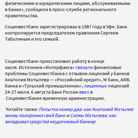
физическими и юридическими лицами, обслуживаемыми
в банке», сообщили в пресс-службе регионального
правительства.
Социнвестбанк зарегистрирован в 1987 году в Уфе. Банк
контролируется председателем правления Сергеем
Таболиным и его семьей.
Социнвестбанк приостановил работу в конце
июля. Источники «Интерфакса»
связали
финансовые
проблемы Социнвестбанка с отзывом лицензий у банков
Анатолия Мотылева — «Российский кредит», М банк, АМБ
банка и «Тульский промышленник»,
лишенных
лицензий
24-27 июля. 6 августа Банк России
ввел
в
Социнвестбанке временную администрацию.
Читайте также:
Попытка номер два: как Анатолий Мотылев
вновь похоронил свой банк
и
Схемы Мотылева: как
вкладывал средства неудачливый банкир