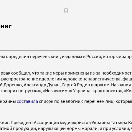
книг
ы определил перечень книг, изданных в России, которые запр
ервак сообщил, что такие меры применены из-за необходимос
аспространение идеологии человеконенавистничества, фашизм
 Доренко, Александр Дугин, Сергей Родин и другие. Названия эт
говорит по-русски», «Независимая Украина: крах проекта», «Ки
 Украины
составила
список по аналогии с перечнем лиц, которы
 книг. Президент Ассоциации медиаюристов Украины Татьяна 
чатной продукции, нарушающей нормы морали, и при условии, 