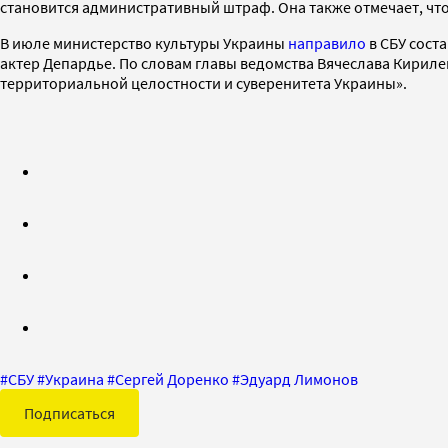
становится административный штраф. Она также отмечает, что
В июле министерство культуры Украины
направило
в СБУ сост
актер Депардье. По словам главы ведомства Вячеслава Кириле
территориальной целостности и суверенитета Украины».
#
СБУ
#
Украина
#
Сергей Доренко
#
Эдуард Лимонов
Подписаться