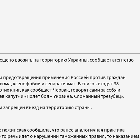
ещено ввозить на территорию Украины, сообщает агентство
ти предотвращения применения Россией против граждан
а, ксенофобии и сепаратизма». В список входят 38
их книг, как сообщает Червак, говорят сами за себя и
ев капут» и «Полет боя – Украина. Сломанный трезубец».
м запрещен въезд на территорию страны.
Котюжинская сообщила, что ранее аналогичная практика
что речь идет о нарушении таможенных правил, то наказанием