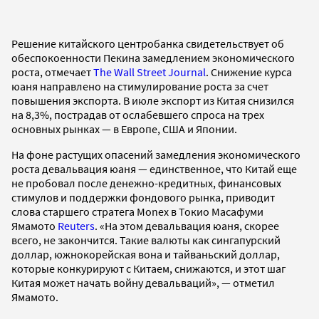
Решение китайского центробанка свидетельствует об
обеспокоенности Пекина замедлением экономического
роста, отмечает
The Wall Street Journal
. Снижение курса
юаня направлено на стимулирование роста за счет
повышения экспорта. В июле экспорт из Китая снизился
на 8,3%, пострадав от ослабевшего спроса на трех
основных рынках — в Европе, США и Японии.
На фоне растущих опасений замедления экономического
роста девальвация юаня — единственное, что Китай еще
не пробовал после денежно-кредитных, финансовых
стимулов и поддержки фондового рынка, приводит
слова старшего стратега Monex в Токио Масафуми
Ямамото
Reuters
. «На этом девальвация юаня, скорее
всего, не закончится. Такие валюты как сингапурский
доллар, южнокорейская вона и тайваньский доллар,
которые конкурируют с Китаем, снижаются, и этот шаг
Китая может начать войну девальваций», — отметил
Ямамото.