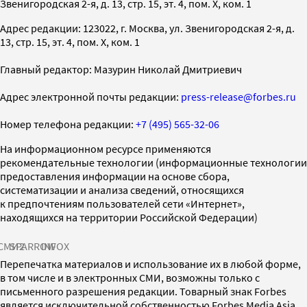
Звенигородская 2-я, д. 13, стр. 15, эт. 4, пом. X, ком. 1
Адрес редакции: 123022, г. Москва, ул. Звенигородская 2-я, д.
13, стр. 15, эт. 4, пом. X, ком. 1
Главный редактор: Мазурин Николай Дмитриевич
Адрес электронной почты редакции:
press-release@forbes.ru
Номер телефона редакции:
+7 (495) 565-32-06
На информационном ресурсе применяются
рекомендательные технологии (информационные технологии
предоставления информации на основе сбора,
систематизации и анализа сведений, относящихся
к предпочтениям пользователей сети «Интернет»,
находящихся на территории Российской Федерации)
СМИ2
SPARROW
INFOX
Перепечатка материалов и использование их в любой форме,
в том числе и в электронных СМИ, возможны только с
письменного разрешения редакции. Товарный знак Forbes
является исключительной собственностью Forbes Media Asia