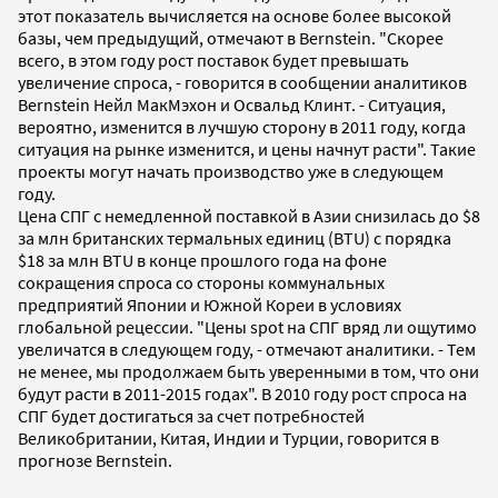
этот показатель вычисляется на основе более высокой
базы, чем предыдущий, отмечают в Bernstein. "Скорее
всего, в этом году рост поставок будет превышать
увеличение спроса, - говорится в сообщении аналитиков
Bernstein Нейл МакМэхон и Освальд Клинт. - Ситуация,
вероятно, изменится в лучшую сторону в 2011 году, когда
ситуация на рынке изменится, и цены начнут расти". Такие
проекты могут начать производство уже в следующем
году.
Цена СПГ с немедленной поставкой в Азии снизилась до $8
за млн британских термальных единиц (BTU) с порядка
$18 за млн BTU в конце прошлого года на фоне
сокращения спроса со стороны коммунальных
предприятий Японии и Южной Кореи в условиях
глобальной рецессии. "Цены spot на СПГ вряд ли ощутимо
увеличатся в следующем году, - отмечают аналитики. - Тем
не менее, мы продолжаем быть уверенными в том, что они
будут расти в 2011-2015 годах". В 2010 году рост спроса на
СПГ будет достигаться за счет потребностей
Великобритании, Китая, Индии и Турции, говорится в
прогнозе Bernstein.