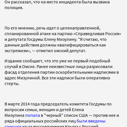
Он рассказал, что на место инцидента была вызвана
полиция.
По его мнению, речь идет о целенаправленной,
спланированной атаке на партию «Справедливая Россия»
и депутата Госдумы Елену Мизулину. "Я считаю, что
данные действия должны квалифицироваться как
экстремизм», — отметил омский депутат.
Издание сообщает, что это уже не первый подобный
случай в Омске. Ранее неизвестные лица разрисовали
фасад отделения партии оскорбительными надписями в
адрес Мизулиной. Все эти надписи были оперативно
стерты.
В марте 2014 года председатель комитета Госдумы по
вопросам семьи, женщин и детей Елена
Мизулина
попала
в "черный" список США — против нее и
ряда официальных российских лиц
были введены
санкции
из-за воссоединения Крыма с Россией.