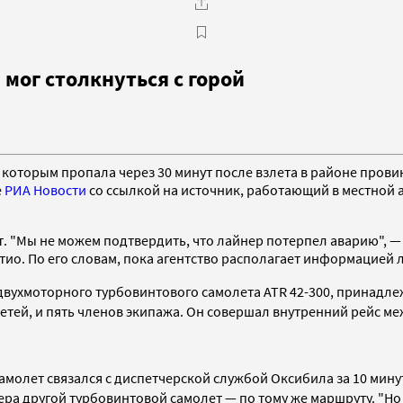
мог столкнуться с горой
 которым пропала через 30 минут после взлета в районе прови
е
РИА Новости
со ссылкой на источник, работающий в местной 
. "Мы не можем подтвердить, что лайнер потерпел аварию", 
о. По его словам, пока агентство располагает информацией ли
вухмоторного турбовинтового самолета ATR 42-300, принадлеж
детей, и пять членов экипажа. Он совершал внутренний рейс м
самолет связался с диспетчерской службой Оксибила за 10 мину
а другой турбовинтовой самолет — по тому же маршруту. "Но п