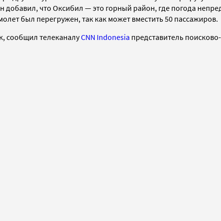
Он добавил, что Оксибил
—
это горный район, где погода непре
олет был перегружен, так как может вместить 50 пассажиров.
ик, сообщил телеканалу
CNN Indonesia
представитель поисково-с