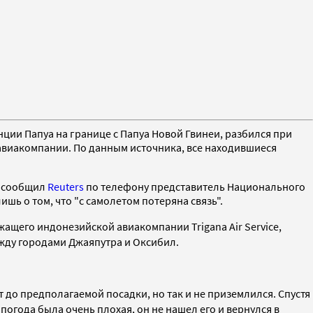
нции Папуа на границе с Папуа Новой Гвинеи, разбился при
авиакомпании. По данным источника, все находившиеся
— сообщил
Reuters
по телефону представитель Национального
шь о том, что "с самолетом потеряна связь".
ащего индонезийской авиакомпании Trigana Air Service,
ежду городами Джаяпутра и Оксибил.
т до предполагаемой посадки, но так и не приземлился. Спустя
огода была очень плохая, он не нашел его и вернулся в