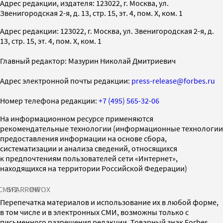
Адрес редакции, издателя: 123022, г. Москва, ул.
Звенигородская 2-я, д. 13, стр. 15, эт. 4, пом. X, ком. 1
Адрес редакции: 123022, г. Москва, ул. Звенигородская 2-я, д.
13, стр. 15, эт. 4, пом. X, ком. 1
Главный редактор: Мазурин Николай Дмитриевич
Адрес электронной почты редакции:
press-release@forbes.ru
Номер телефона редакции:
+7 (495) 565-32-06
На информационном ресурсе применяются
рекомендательные технологии (информационные технологии
предоставления информации на основе сбора,
систематизации и анализа сведений, относящихся
к предпочтениям пользователей сети «Интернет»,
находящихся на территории Российской Федерации)
СМИ2
SPARROW
INFOX
Перепечатка материалов и использование их в любой форме,
в том числе и в электронных СМИ, возможны только с
письменного разрешения редакции. Товарный знак Forbes