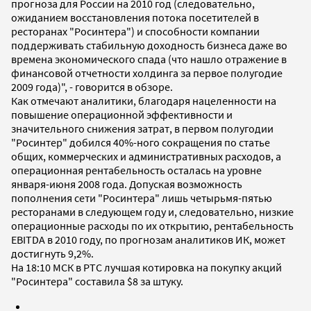
прогноза для России на 2010 год (следовательно,
ожиданием восстановления потока посетителей в
ресторанах "Росинтера") и способности компании
поддерживать стабильную доходность бизнеса даже во
времена экономического спада (что нашло отражение в
финансовой отчетности холдинга за первое полугодие
2009 года)", - говорится в обзоре.
Как отмечают аналитики, благодаря нацеленности на
повышение операционной эффективности и
значительного снижения затрат, в первом полугодии
"Росинтер" добился 40%-ного сокращения по статье
общих, коммерческих и административных расходов, а
операционная рентабельность осталась на уровне
января-июня 2008 года. Допуская возможность
пополнения сети "Росинтера" лишь четырьмя-пятью
ресторанами в следующем году и, следовательно, низкие
операционные расходы по их открытию, рентабельность
EBITDA в 2010 году, по прогнозам аналитиков ИК, может
достигнуть 9,2%.
На 18:10 МСК в РТС лучшая котировка на покупку акций
"Росинтера" составила $8 за штуку.