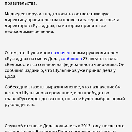
правительства.
Медведев поручил подготовить соответствующую
директиву правительства и провести заседание совета
директоров «Русгидро», на котором принять все
необходимые решения.
О том, что Шульгинов
назначен
новым руководителем
«Русгидро» на смену Дода,
сообщила
27 августа газета
«Ведомости» со ссылкой на федерального чиновника. Он
сообщил изданию, что Шульгинов уже принял дела у
Дода.
Собеседник газеты выразил мнение, что назначение 64-
летнего Шульгинова временное, и он пробудет во
главе «Русгидро» до тех пор, пока не будет выбран новый
руководитель.
Слухи об отставке Дода появились в 2013 году, после того
как президент Владимир Путин раскритиковал его на