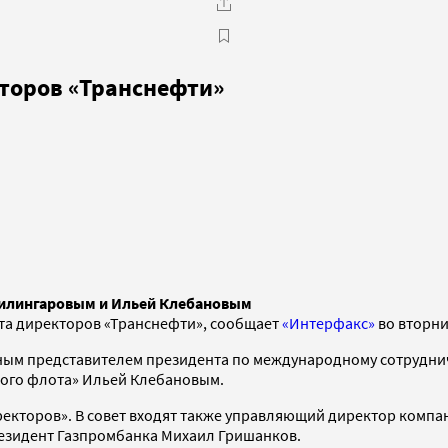
кторов «Транснефти»
Чилингаровым и Ильей Клебановым
та директоров «Транснефти», сообщает
«Интерфакс»
во вторни
льным представителем президента по международному сотрудни
ого флота» Ильей Клебановым.
ректоров». В совет входят также управляющий директор компа
резидент Газпромбанка Михаил Гришанков.