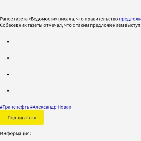
Ранее газета «Ведомости» писала, что правительство
предлож
Собеседник газеты отмечал, что с таким предложением высту
#
Транснефть
#
Александр Новак
Подписаться
Информация: