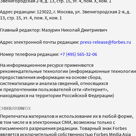
Звенигородская 2-я, д. 13, стр. 15, эт. 4, пом. X, ком. 1
Адрес редакции: 123022, г. Москва, ул. Звенигородская 2-я, д.
13, стр. 15, эт. 4, пом. X, ком. 1
Главный редактор: Мазурин Николай Дмитриевич
Адрес электронной почты редакции:
press-release@forbes.ru
Номер телефона редакции:
+7 (495) 565-32-06
На информационном ресурсе применяются
рекомендательные технологии (информационные технологии
предоставления информации на основе сбора,
систематизации и анализа сведений, относящихся
к предпочтениям пользователей сети «Интернет»,
находящихся на территории Российской Федерации)
СМИ2
SPARROW
INFOX
Перепечатка материалов и использование их в любой форме,
в том числе и в электронных СМИ, возможны только с
письменного разрешения редакции. Товарный знак Forbes
является исключительной собственностью Forbes Media Asia