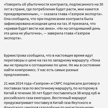
«Говорить об убыточности контракта, подписанного на 30
лет в стране, где потребление будет расти, мне кажется
преждевременным», — сказала глава «Газпром экспорта».
Она сообщила, что при подписании контракта была
зафиксирована исходная цена на газ. И признала, что
«кривая будет вести нас вниз». «Но на сегодняшний день
эта цена не убыточна», — заверила глава «Газпром
экспорта».
Бурмистрова сообщила, что в настоящее время идут
переговоры о цене на газ по западному маршруту. «Пока
мы не пришли к соглашению по цене. Но мы в состоянии
найти компромисс. У нас есть самые разные
предложения».
21 мая 2014 года «Газпром» и CNPC подписали договор о
поставках газа по восточному маршруту, по которому в
Китай в течение 30 лет будет поставляться 38 млрд куб м
российского газа ежегодно. Восточный маршрут
предусматривает поставку в Китай газа Якутского и
Иркутского центров газодобычи по магистральному