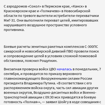
С аэродромов «Сокол» в Пермском крае, «Канск» в
Красноярском крае и «Толмачево» в Новосибирской
области по тревоге вылетели истребители-перехватчики
МиГ-31. Они выполнили перехват целей, имитировавших
нарушившего воздушное пространство условного
противника.
Боевые расчеты зенитных ракетных комплексов С-300ПС
самарской и новосибирской дивизий ПВО провели поиск
и сопровождение целей в условиях сложной помеховой
обстановки, пояснил Рощупкин.
Внезапная проверка войск ЦВО
началась
в понедельник, 7
сентября, и проводится по приказу верховного
главнокомандующего Вооруженными силами России
президента Владимира Путина. «В соответствии с его
распоряжением войска округа, часть сил авиации других
военных округов, Воздушно-десантных войск и Военно-
транспортной авиации с 09:30 мск приводятся в боевую
готовность «Полная»», — заявил Шойгу в ходе совещания с