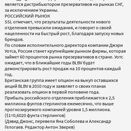
является дистрибьютором презервативов на рынках СНГ,
за исключением Украины.
РОССИЙСКИЙ РЫНОК
SSL отмечает, что результаты деятельности нового
отделения превысили ожидания, и говорит о своей
нацеленности на быстрый рост, благодаря запуску новых
брендов.
По словам исполнительного директора компании Джэри
Уотса, Россия станет крупнейшим рынком фирмы, которая
займет 60 процентов рынка презервативов в стране. Уотс
ожидает, что в ближайшие годы BLBV будет
демонстрировать рост продаж на 10 процентов каждый
год.
Британская группа имеет опцион на выкуп оставшихся
акций BLBV в 2010 году и заявляет о своих планах
реализовать опцион в первой половине года.
Прибыль российского отделения приближается к 2,5
миллиона фунтов стерлингов ежемесячно, что выше
прогнозируемого компанией уровня 1,5 миллиона.
($1=0,6020 фунта стерлингов)
(Дэвид Джонс, перевели Яна Соболева и Александр
Гелогаев. Редактор Антон Зверев)