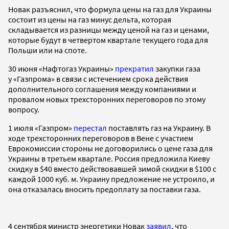
Новак разъяснил, что формула цены на газ для Украины
состоит из цены на газ минус дельта, которая
складывается из разницы между ценой на газ и ценами,
которые будут в четвертом квартале текущего года для
Польши или на споте.
30 июня «Нафтогаз Украины»
прекратил
закупки газа
у «Газпрома» в связи с истечением срока действия
дополнительного соглашения между компаниями и
провалом новых трехсторонних переговоров по этому
вопросу.
1 июля «Газпром»
перестал
поставлять газ на Украину. В
ходе трехсторонних переговоров в Вене с участием
Еврокомиссии стороны не договорились о цене газа для
Украины в третьем квартале. Россия предложила Киеву
скидку в $40 вместо действовавшей зимой скидки в $100 с
каждой 1000 куб. м. Украину предложение не устроило, и
она отказалась вносить предоплату за поставки газа.
4 сентября министр энергетики Новак
заявил
, что