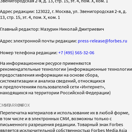
Звенигородская 2-я, д. 13, стр. 15, эт. 4, пом. X, ком. 1
Адрес редакции: 123022, г. Москва, ул. Звенигородская 2-я, д.
13, стр. 15, эт. 4, пом. X, ком. 1
Главный редактор: Мазурин Николай Дмитриевич
Адрес электронной почты редакции:
press-release@forbes.ru
Номер телефона редакции:
+7 (495) 565-32-06
На информационном ресурсе применяются
рекомендательные технологии (информационные технологии
предоставления информации на основе сбора,
систематизации и анализа сведений, относящихся
к предпочтениям пользователей сети «Интернет»,
находящихся на территории Российской Федерации)
СМИ2
SPARROW
INFOX
Перепечатка материалов и использование их в любой форме,
в том числе и в электронных СМИ, возможны только с
письменного разрешения редакции. Товарный знак Forbes
является исключительной собственностью Forbes Media Asia