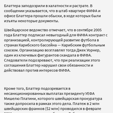
Блаттера заподозрили в халатности и растрате. В
сообщении указывается, что в штаб-квартире ФИФА и
офисе Блаттера прошли обыски, в ходе которых были
изъяты некоторые документы.
Швейцарское ведомство отмечает, что в сентябре 2005
года Блаттер подписал невыгодный для ФИФА контракт с
организацией, контролирующей развитие футбола в
странах Карибского бассейна — Карибским футбольным
союзом. Организацию возглавлял тогда Джек Уорнер,
один из ключевых фигурантов скандала в ФИФА.
Следователи подозревают, что при реализации этого
соглашения Блаттер нарушил свои обязанности и
действовал против интересов ФИФА.
Кроме того, Блаттер подозревается в
несанкционированных выплатах президенту УЕФА
Мишелю Платини, которого швейцарская прокуратура
также допросила в рамках этого дела. Платеж в 2 млн
швейцарских франков ($2 млн) проводился в феврале