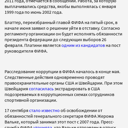
2011 года, отмечается в сообщении. Работа, за которую
выплачивались средства, якобы выполнялась с января
1999 года по июнь 2002 года.
Блаттер, переизбранный главой ФИФА на пятый срок, в
начале июня заявил о решении уйти в отставку. Согласно
регламенту организации он будет исполнять обязанности
президента федерации до следующих выборов 26
февраля. Платини является
одним из кандидатов
на пост
руководителя ФИФА.
Расследование коррупции в ФИФА началось в конце мая.
Следственные действия одновременно проводят
правоохранительные органы США и Швейцарии. При этом
Швейцария
согласилась
экстрадировать в США
подозреваемых в коррупционных схемах сотрудников
спортивной организации.
17 сентября
стало известно
об освобождении от
обязанностей генерального секретаря ФИФА Жерома
Вальке, который занимал этот пост с 2007 года. Пресс-
служба ФИФА
уточняла
, что Вальке отправлен в отпуск