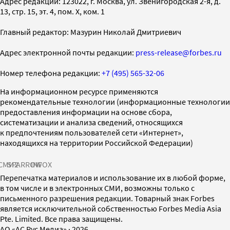
Адрес редакции: 123022, г. Москва, ул. Звенигородская 2-я, д.
13, стр. 15, эт. 4, пом. X, ком. 1
Главный редактор: Мазурин Николай Дмитриевич
Адрес электронной почты редакции:
press-release@forbes.ru
Номер телефона редакции:
+7 (495) 565-32-06
На информационном ресурсе применяются
рекомендательные технологии (информационные технологии
предоставления информации на основе сбора,
систематизации и анализа сведений, относящихся
к предпочтениям пользователей сети «Интернет»,
находящихся на территории Российской Федерации)
СМИ2
SPARROW
INFOX
Перепечатка материалов и использование их в любой форме,
в том числе и в электронных СМИ, возможны только с
письменного разрешения редакции. Товарный знак Forbes
является исключительной собственностью Forbes Media Asia
Pte. Limited. Все права защищены.
AO «АС Рус Медиа»
·
2026