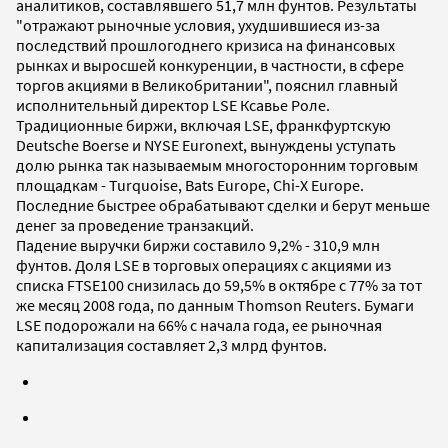
аналитиков, составлявшего 51,7 млн фунтов. Результаты
"отражают рыночные условия, ухудшившиеся из-за
последствий прошлогоднего кризиса на финансовых
рынках и выросшей конкуренции, в частности, в сфере
торгов акциями в Великобритании", пояснил главный
исполнительный директор LSE Ксавье Роле.
Традиционные биржи, включая LSE, франкфуртскую
Deutsche Boerse и NYSE Euronext, вынуждены уступать
долю рынка так называемым многосторонним торговым
площадкам - Turquoise, Bats Europe, Chi-X Europe.
Последние быстрее обрабатывают сделки и берут меньше
денег за проведение транзакций.
Падение выручки биржи составило 9,2% - 310,9 млн
фунтов. Доля LSE в торговых операциях с акциями из
списка FTSE100 снизилась до 59,5% в октябре с 77% за тот
же месяц 2008 года, по данным Thomson Reuters. Бумаги
LSE подорожали на 66% с начала года, ее рыночная
капитализация составляет 2,3 млрд фунтов.