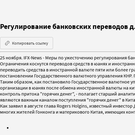
Регулирование банковских переводов д
Копировать ссылку
25 ноября. IFX-News - Меры по ужесточению регулирования ба
Ограничения коснутся переводов средств в юанях и иностран
переводить средства в иностранной валюте пяти или более гр
постановлении Государственного валютного управления КНР. Пр
Таким образом, как постановило Государственное валютное уп
организации в юанях после обмена иностранной валюты на кит
контроль притока "горячих денег", - полагает старший аналит
являются важным каналом поступления "горячих денег" в Китай
Как заявил в августе глава Rogers Holgins, известный инвесто
многих жителей Гонконга и материкового Китая, имеющих кон