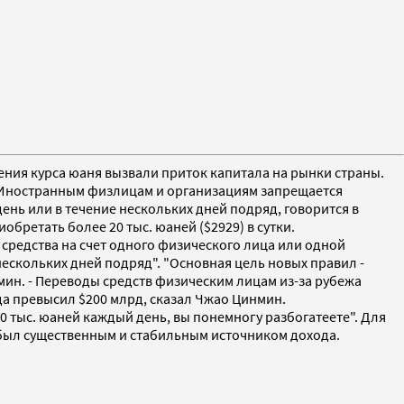
ения курса юаня вызвали приток капитала на рынки страны.
. Иностранным физлицам и организациям запрещается
нь или в течение нескольких дней подряд, говорится в
бретать более 20 тыс. юаней ($2929) в сутки.
 средства на счет одного физического лица или одной
нескольких дней подряд". "Основная цель новых правил -
нмин. - Переводы средств физическим лицам из-за рубежа
да превысил $200 млрд, сказал Чжао Цинмин.
 20 тыс. юаней каждый день, вы понемногу разбогатеете". Для
 был существенным и стабильным источником дохода.