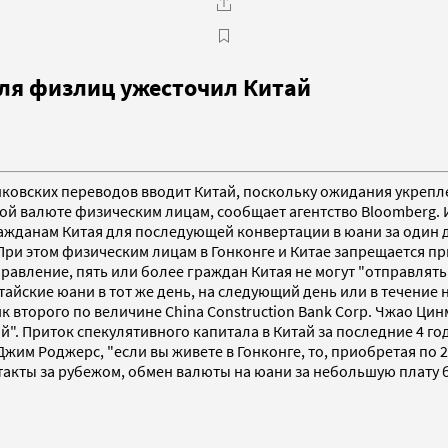
ля физлиц ужесточил Китай
нковских переводов вводит Китай, поскольку ожидания укрепл
ной валюте физическим лицам, сообщает агентство Bloomberg
ажданам Китая для последующей конвертации в юани за один де
и этом физическим лицам в Гонконге и Китае запрещается прио
равление, пять или более граждан Китая не могут "отправлять
айские юани в тот же день, на следующий день или в течение 
ик второго по величине China Construction Bank Corp. Чжао Ци
". Приток спекулятивного капитала в Китай за последние 4 го
р Джим Роджерс, "если вы живете в Гонконге, то, приобретая по
такты за рубежом, обмен валюты на юани за небольшую плату