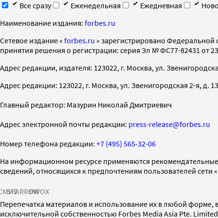
Все сразу
Еженедельная
Ежедневная
Ново
Наименование издания:
forbes.ru
Cетевое издание «
forbes.ru
» зарегистрировано Федеральной 
принятия решения о регистрации: серия Эл № ФС77-82431 от 23 
Адрес редакции, издателя: 123022, г. Москва, ул. Звенигородская 2-
Адрес редакции: 123022, г. Москва, ул. Звенигородская 2-я, д. 13, с
Главный редактор: Мазурин Николай Дмитриевич
Адрес электронной почты редакции:
press-release@forbes.ru
Номер телефона редакции:
+7 (495) 565-32-06
На информационном ресурсе применяются рекомендательные 
сведений, относящихся к предпочтениям пользователей сети 
СМИ2
SPARROW
INFOX
Перепечатка материалов и использование их в любой форме, в
исключительной собственностью Forbes Media Asia Pte. Limite