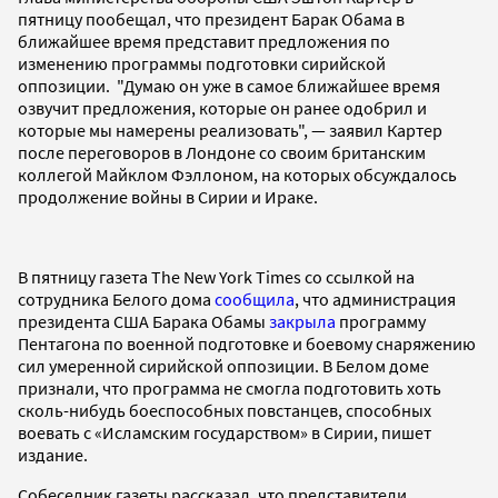
пятницу пообещал, что президент Барак Обама в
ближайшее время представит предложения по
изменению программы подготовки сирийской
оппозиции. "Думаю он уже в самое ближайшее время
озвучит предложения, которые он ранее одобрил и
которые мы намерены реализовать", — заявил Картер
после переговоров в Лондоне со своим британским
коллегой Майклом Фэллоном, на которых обсуждалось
продолжение войны в Сирии и Ираке.
В пятницу газета The New York Times со ссылкой на
сотрудника Белого дома
сообщила
, что администрация
президента США Барака Обамы
закрыла
программу
Пентагона по военной подготовке и боевому снаряжению
сил умеренной сирийской оппозиции. В Белом доме
признали, что программа не смогла подготовить хоть
сколь-нибудь боеспособных повстанцев, способных
воевать с «Исламским государством» в Сирии, пишет
издание.
Собеседник газеты рассказал, что представители