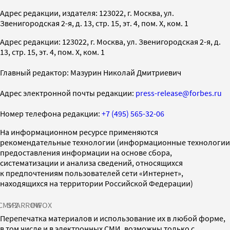
Адрес редакции, издателя: 123022, г. Москва, ул.
Звенигородская 2-я, д. 13, стр. 15, эт. 4, пом. X, ком. 1
Адрес редакции: 123022, г. Москва, ул. Звенигородская 2-я, д.
13, стр. 15, эт. 4, пом. X, ком. 1
Главный редактор: Мазурин Николай Дмитриевич
Адрес электронной почты редакции:
press-release@forbes.ru
Номер телефона редакции:
+7 (495) 565-32-06
На информационном ресурсе применяются
рекомендательные технологии (информационные технологии
предоставления информации на основе сбора,
систематизации и анализа сведений, относящихся
к предпочтениям пользователей сети «Интернет»,
находящихся на территории Российской Федерации)
СМИ2
SPARROW
INFOX
Перепечатка материалов и использование их в любой форме,
в том числе и в электронных СМИ, возможны только с