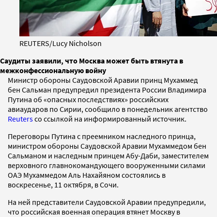
REUTERS/Lucy Nicholson
Саудиты заявили, что Москва может быть втянута в
межконфессиональную войну
Министр обороны Саудовской Аравии принц Мухаммед
бен Сальман предупредил президента России Владимира
Путина об «опасных последствиях» российских
авиаударов по Сирии, сообщило в понедельник агентство
Reuters
со сcылкой на информированный источник.
Переговоры Путина с преемником наследного принца,
министром обороны Саудовской Аравии Мухаммедом бен
Сальманом и наследным принцем Абу-Даби, заместителем
верховного главнокомандующего вооруженными силами
ОАЭ Мухаммедом Аль Нахайяном состоялись в
воскресенье, 11 октября, в Сочи.
На ней представители Саудовской Аравии предупредили,
что российская военная операция втянет Москву в