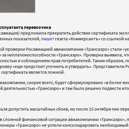
ксплуатанта перевозчика
савиация) предложила прекратить действие сертификата эксп
венных показателей,
пишет
газета «Коммерсантъ» со ссылкой на
вой проверки Росавиацией авиакомпании «Трансаэро» стали «у
-за неплатежеспособности «Трансаэро». Проверка выявила, чт
сностью и соблюдением прав потребителей. Таким образом, п
овку «еще предстоит уточнить и утвердить». Представители 
е сертификата является ложной.
виакомпании, скорее всего, будет сформулировано «в более ж
щей деятельностью «Трансаэро» и там было решено подвести ит
зя допустить масштабных сбоев, но после 15 октября пик пере
 в сложной финансовой ситуации авиакомпанию «Трансаэро», 
ционеры «Трансаэро» не успели консолидировать необходимый п