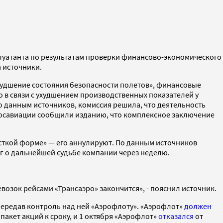
луатанта по результатам проверки финансово-экономического
 источники.
худшение состояния безопасности полетов», финансовые
о в связи с ухудшением производственных показателей у
о данным источников, комиссия решила, что деятельность
Росавиации сообщили изданию, что комплексное заключение
есткой форме» — его аннулируют. По данным источников
ог о дальнейшей судьбе компании через неделю.
возок рейсами «Трансаэро» закончится», - пояснил источник.
передав контроль над ней «Аэрофлоту». «Аэрофлот»
должен
акет акций к сроку, и 1 октября «Аэрофлот»
отказался
от