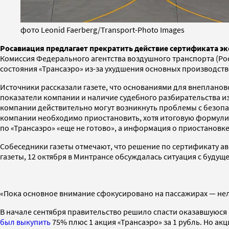
фото Leonid Faerberg/Transport-Photo Images
Росавиация предлагает прекратить действие сертификата э
Комиссия Федерального агентства воздушного транспорта (Ро
состояния «Трансаэро» из-за ухудшения основных производст
Источники рассказали газете, что основаниями для внеплано
показатели компании и наличие судебного разбирательства из
компании действительно могут возникнуть проблемы с безопа
компании необходимо приостановить, хотя итоговую формулир
по «Трансаэро» «еще не готово», а информация о приостановк
Собеседники газеты отмечают, что решение по сертификату а
газеты, 12 октября в Минтрансе обсуждалась ситуация с буду
«Пока основное внимание сфокусировано на пассажирах — нель
В начале сентября правительство решило спасти оказавшуюся
был выкупить
75% плюс 1 акция «Трансаэро» за 1 рубль. Но ак