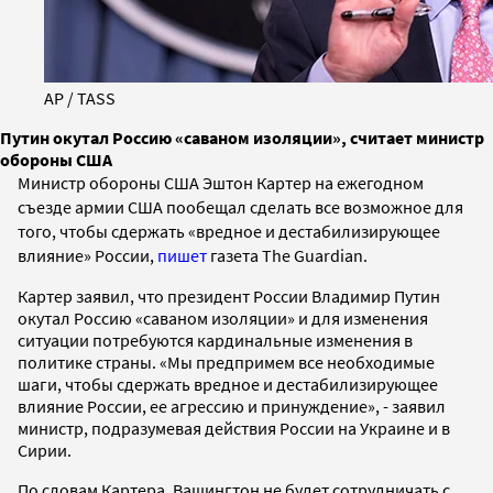
AP / TASS
Путин окутал Россию «саваном изоляции», считает министр
обороны США
Министр обороны США Эштон Картер
на ежегодном
съезде армии США
пообещал сделать все возможное для
того, чтобы сдержать «вредное и дестабилизирующее
влияние» России,
пишет
газета The Guardian.
Картер заявил, что президент России Владимир Путин
окутал Россию «саваном изоляции» и для изменения
ситуации потребуются кардинальные изменения в
политике страны. «Мы предпримем все необходимые
шаги, чтобы сдержать вредное и дестабилизирующее
влияние России, ее агрессию и принуждение», - заявил
министр, подразумевая действия России на Украине и в
Сирии.
По словам Картера, Вашингтон не будет сотрудничать с