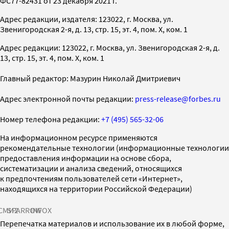
ФС77-82431 от 23 декабря 2021 г.
Адрес редакции, издателя: 123022, г. Москва, ул.
Звенигородская 2-я, д. 13, стр. 15, эт. 4, пом. X, ком. 1
Адрес редакции: 123022, г. Москва, ул. Звенигородская 2-я, д.
13, стр. 15, эт. 4, пом. X, ком. 1
Главный редактор: Мазурин Николай Дмитриевич
Адрес электронной почты редакции:
press-release@forbes.ru
Номер телефона редакции:
+7 (495) 565-32-06
На информационном ресурсе применяются
рекомендательные технологии (информационные технологии
предоставления информации на основе сбора,
систематизации и анализа сведений, относящихся
к предпочтениям пользователей сети «Интернет»,
находящихся на территории Российской Федерации)
СМИ2
SPARROW
INFOX
Перепечатка материалов и использование их в любой форме,