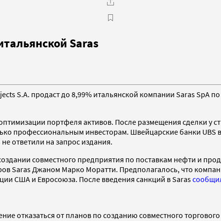
итальянской Saras
jects S.A. продаст до 8,99% итальянской компании Saras SpA п
птимизации портфеля активов. После размещения сделки у стр
лько профессиональным инвесторам. Швейцарские банки UBS вы
 не ответили на запрос издания.
создании совместного предприятия по поставкам нефти и про
в Saras Джаном Марко Моратти. Предполагалось, что компания
ции США и Евросоюза. После введения санкций в Saras
сообщи
ние отказаться от планов по созданию совместного
торговог