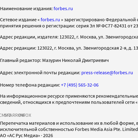
Наименование издания:
forbes.ru
Cетевое издание «
forbes.ru
» зарегистрировано Федеральной 
принятия решения о регистрации: серия Эл № ФС77-82431 от 23 
Адрес редакции, издателя: 123022, г. Москва, ул. Звенигородская 2-
Адрес редакции: 123022, г. Москва, ул. Звенигородская 2-я, д. 13, с
Главный редактор: Мазурин Николай Дмитриевич
Адрес электронной почты редакции:
press-release@forbes.ru
Номер телефона редакции:
+7 (495) 565-32-06
На информационном ресурсе применяются рекомендательные 
сведений, относящихся к предпочтениям пользователей сети 
СМИ2
SPARROW
INFOX
Перепечатка материалов и использование их в любой форме, в
исключительной собственностью Forbes Media Asia Pte. Limite
AO «АС Рус Медиа»
·
2026