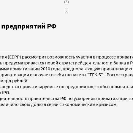
и предприятий РФ
ития (ЕБРР) рассмотрит возможность участия в процессе прива
 предусматривается новой стратегией деятельности банка в Ро
амму приватизации 2010 года, предполагающую приватизацию 
риватизации включает в себя госпакеты "ТГК-5", "Росгосстрах
 млрд рублей.
средств в приватизируемые госпредприятия, чтобы повысить и
 IPO.
 деятельность правительства РФ по ускорению приватизации г
увеличило свою долю в связи с экономическим кризисом.