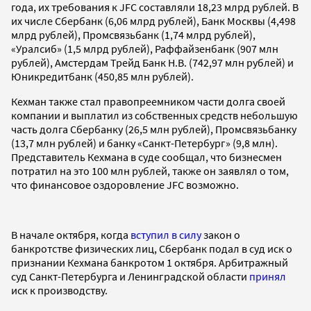
года, их требования к JFC составляли 18,23 млрд рублей. В
их числе Сбербанк (6,06 млрд рублей), Банк Москвы (4,498
млрд рублей), Промсвязьбанк (1,74 млрд рублей),
«Уралсиб» (1,5 млрд рублей), Раффайзенбанк (907 млн
рублей), Амстердам Трейд Банк Н.В. (742,97 млн рублей) и
Юникредитбанк (450,85 млн рублей).
Кехман также стал правопреемником части долга своей
компании и выплатил из собственных средств небольшую
часть долга Сбербанку (26,5 млн рублей), Промсвязьбанку
(13,7 млн рублей) и банку «Санкт-Петербург» (9,8 млн).
Представитель Кехмана в суде сообщал, что бизнесмен
потратил на это 100 млн рублей, также он заявлял о том,
что финансовое оздоровление JFC возможно.
В начале октября, когда
вступил в силу
закон о
банкротстве физических лиц, Сбербанк подал в суд иск о
признании Кехмана банкротом 1 октября. Арбитражный
суд Санкт-Петербурга и Ленинградской области
принял
иск к производству.