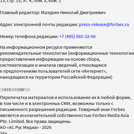
13, стр. 15, эт. 4, пом. X, ком. 1
Главный редактор: Мазурин Николай Дмитриевич
Адрес электронной почты редакции:
press-release@forbes.ru
Номер телефона редакции:
+7 (495) 565-32-06
На информационном ресурсе применяются
рекомендательные технологии (информационные технологии
предоставления информации на основе сбора,
систематизации и анализа сведений, относящихся
к предпочтениям пользователей сети «Интернет»,
находящихся на территории Российской Федерации)
СМИ2
SPARROW
INFOX
Перепечатка материалов и использование их в любой форме,
в том числе и в электронных СМИ, возможны только с
письменного разрешения редакции. Товарный знак Forbes
является исключительной собственностью Forbes Media Asia
Pte. Limited. Все права защищены.
AO «АС Рус Медиа»
·
2026
16+