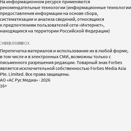
На информационном ресурсе применяются
рекомендательные технологии (информационные технологии
предоставления информации на основе сбора,
систематизации и анализа сведений, относящихся
к предпочтениям пользователей сети «Интернет»,
находящихся на территории Российской Федерации)
СМИ2
SPARROW
INFOX
Перепечатка материалов и использование их в любой форме,
в том числе и в электронных СМИ, возможны только с
письменного разрешения редакции. Товарный знак Forbes
является исключительной собственностью Forbes Media Asia
Pte. Limited. Все права защищены.
AO «АС Рус Медиа»
·
2026
16+