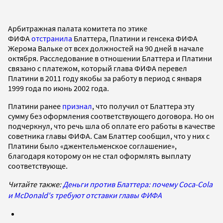
Арбитражная палата комитета по этике
ФИФА
отстранила
Блаттера, Платини и генсека ФИФА
Жерома Вальке от всех должностей на 90 дней в начале
октября. Расследование в отношении Блаттера и Платини
связано с платежом, который глава ФИФА перевел
Платини в 2011 году якобы за работу в период с января
1999 года по июнь 2002 года.
Платини ранее
признал
, что получил от Блаттера эту
сумму без оформления соответствующего договора. Но он
подчеркнул, что речь шла об оплате его работы в качестве
советника главы ФИФА. Сам Блаттер сообщил, что у них с
Платини было «джентельменское соглашение»,
благодаря которому он не стал оформлять выплату
соответствующе.
Читайте также:
Деньги против Блаттера: почему Coca-Cola
и McDonald's требуют отставки главы
ФИФА