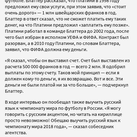
футболе. Блаттер рассказал, что Платини в 1998 году
предложил ему свои услуги, при этом заявив, что «стоит
очень дорого» — 1 млн швейцарских франков в год.
Блаттер в ответ сказал, что не сможет платить ему таких
денег, на что Платини предложил «заплатить ему позже».
Платини работал в команде Блаттера до 2002 года, после
чего был избран в исполком УЕФА и ФИФА. Контракт был
разорван, а в 2010 году Платини, по словам Блаттера,
заявил, что ФИФА должна ему деньги.
«Я сказал, чтобы он выставил счет. Счет был выставлен из
расчета 500 000 франков в год — всего 2 млн. Я одобрил
выплаты по этому счету. Таков мой принцип — если я
должен кому-то деньги, я их возвращаю. Вот и все. Эти
деньги не были платой ни за что больше», — подчеркнул
Блаттер.
В ходе интервью он пообещал также выучить русский
язык к чемпионату мира по футболу в России. «Я могу
говорить с русским акцентом, но читать на кириллице
просто невозможно! Обещаю выучить русский язык к
чемпионату мира 2018 года», — сказал собеседник
агентства.