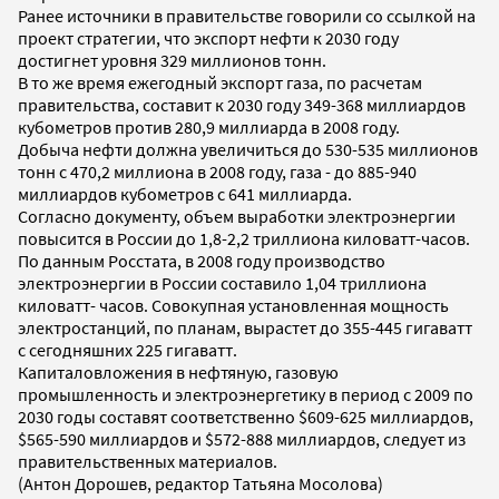
Ранее источники в правительстве говорили со ссылкой на
проект стратегии, что экспорт нефти к 2030 году
достигнет уровня 329 миллионов тонн.
В то же время ежегодный экспорт газа, по расчетам
правительства, составит к 2030 году 349-368 миллиардов
кубометров против 280,9 миллиарда в 2008 году.
Добыча нефти должна увеличиться до 530-535 миллионов
тонн с 470,2 миллиона в 2008 году, газа - до 885-940
миллиардов кубометров с 641 миллиарда.
Согласно документу, объем выработки электроэнергии
повысится в России до 1,8-2,2 триллиона киловатт-часов.
По данным Росстата, в 2008 году производство
электроэнергии в России составило 1,04 триллиона
киловатт- часов. Совокупная установленная мощность
электростанций, по планам, вырастет до 355-445 гигаватт
с сегодняшних 225 гигаватт.
Капиталовложения в нефтяную, газовую
промышленность и электроэнергетику в период с 2009 по
2030 годы составят соответственно $609-625 миллиардов,
$565-590 миллиардов и $572-888 миллиардов, следует из
правительственных материалов.
(Антон Дорошев, редактор Татьяна Мосолова)