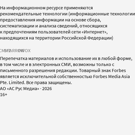
На информационном ресурсе применяются
рекомендательные технологии (информационные технологии
предоставления информации на основе сбора,
систематизации и анализа сведений, относящихся
к предпочтениям пользователей сети «Интернет»,
находящихся на территории Российской Федерации)
СМИ2
SPARROW
INFOX
Перепечатка материалов и использование их в любой форме,
в том числе и в электронных СМИ, возможны только с
письменного разрешения редакции. Товарный знак Forbes
является исключительной собственностью Forbes Media Asia
Pte. Limited. Все права защищены.
AO «АС Рус Медиа»
·
2026
16+