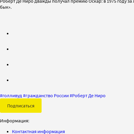
Роберт Де Ниро дважды получал премию Оскар: в 1975 году за
бык».
#
голливуд
#
гражданство России
#
Роберт Де Ниро
Подписаться
Информация:
Контактная информация