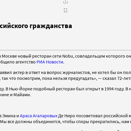
ссийского гражданства
 Москве новый ресторан сети Nobu, совладельцем которого он
ообщило агентство
РИА Новости
.
аявил актер в ответ на вопрос журналистов, не хотел бы он п
 так что посмотрим, пока нельзя предугадать», — сказал 72-ле
у. В Нью-Йорке подобный ресторан был открыт в 1994 году. В н
екине и Майами.
в Эмина и
Араса Агаларовых
Де Ниро посоветовал российской 
Мы все должны объединится, чтобы споры прекратились, нам н