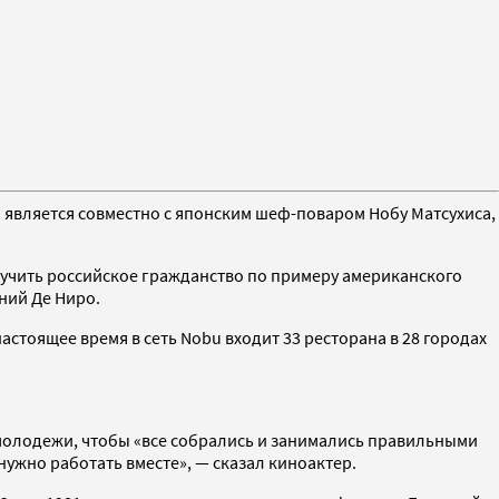
 является совместно с японским шеф-поваром Нобу Матсухиса,
олучить российское гражданство по примеру американского
тний Де Ниро.
астоящее время в сеть Nobu входит 33 ресторана в 28 городах
молодежи, чтобы «все собрались и занимались правильными
ужно работать вместе», — сказал киноактер.