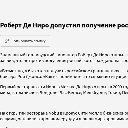
Роберт Де Ниро допустил получение ро
Копировать ссылку
Знаменитый голливудский киноактер Роберт Де Ниро открыл в
заявив, что не против получения российского гражданства, с
«Возможно, я бы хотел получить российское гражданство», — з
боксера Роя Джонса. «Как вы понимаете, это сложная ситуация,
Первый ресторан сети Nobu в Москве Де Ниро открыл в 2009 год
мира, в том числе в Лондоне, Лас-Вегасе, Мельбурне, Токио, П
На открытии ресторана Nobu в Крокус Сити Молле бизнесмено
вещами, оставили в прошлом ерунду и делали мир хорошим». «