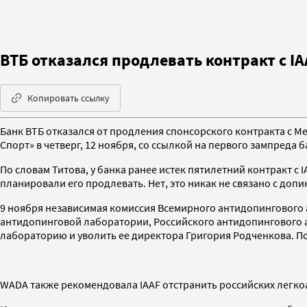
ВТБ отказался продлевать контракт с IA
Копировать ссылку
Банк ВТБ отказался от продления спонсорского контракта с М
Спорт» в четверг, 12 ноября, со ссылкой на первого зампреда 
По словам Титова, у банка ранее истек пятилетний контракт с 
планировали его продлевать. Нет, это никак не связано с доп
9 ноября независимая комиссия Всемирного антидопингового 
антидопинговой лаборатории, Российского антидопингового 
лабораторию и уволить ее директора Григория Родченкова. По
WADA также рекомендовала IAAF отстранить российских легкоатл