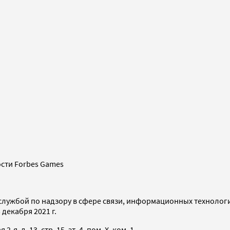
сти Forbes Games
службой по надзору в сфере связи, информационных технолог
декабря 2021 г.
я, д. 13, стр. 15, эт. 4, пом. X, ком. 1