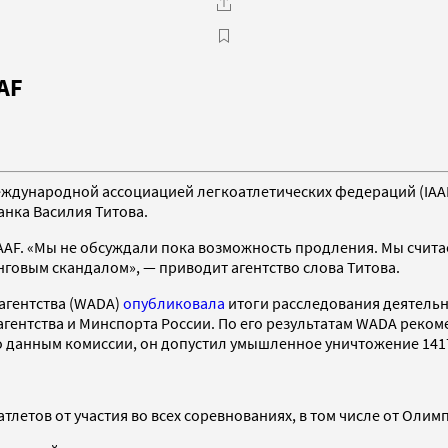
AF
еждународной ассоциацией легкоатлетических федераций (IAAF
банка Василия Титова.
IAAF. «Мы не обсуждали пока возможность продления. Мы считае
инговым скандалом», — приводит агентство слова Титова.
агентства (WADA)
опубликовала
итоги расследования деятельн
агентства и Минспорта России. По его результатам WADA рек
 данным комиссии, он допустил умышленное уничтожение 1417 
етов от участия во всех соревнованиях, в том числе от Олимпи