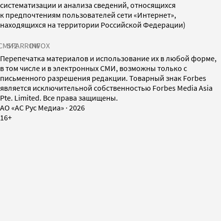
систематизации и анализа сведений, относящихся
к предпочтениям пользователей сети «Интернет»,
находящихся на территории Российской Федерации)
СМИ2
SPARROW
INFOX
Перепечатка материалов и использование их в любой форме,
в том числе и в электронных СМИ, возможны только с
письменного разрешения редакции. Товарный знак Forbes
является исключительной собственностью Forbes Media Asia
Pte. Limited. Все права защищены.
AO «АС Рус Медиа»
·
2026
16+