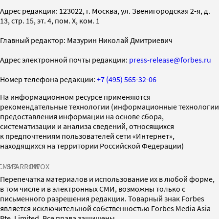
Адрес редакции: 123022, г. Москва, ул. Звенигородская 2-я, д.
13, стр. 15, эт. 4, пом. X, ком. 1
Главный редактор: Мазурин Николай Дмитриевич
Адрес электронной почты редакции:
press-release@forbes.ru
Номер телефона редакции:
+7 (495) 565-32-06
На информационном ресурсе применяются
рекомендательные технологии (информационные технологии
предоставления информации на основе сбора,
систематизации и анализа сведений, относящихся
к предпочтениям пользователей сети «Интернет»,
находящихся на территории Российской Федерации)
СМИ2
SPARROW
INFOX
Перепечатка материалов и использование их в любой форме,
в том числе и в электронных СМИ, возможны только с
письменного разрешения редакции. Товарный знак Forbes
является исключительной собственностью Forbes Media Asia
Pte. Limited. Все права защищены.