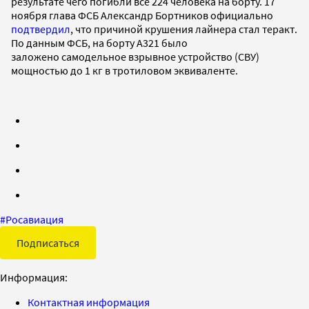
результате чего погибли все 224 человека на борту. 17
ноября глава ФСБ Александр Бортников официально
подтвердил
, что причиной крушения лайнера стал теракт.
По данным ФСБ, на борту A321 было
заложено самодельное взрывное устройство (СВУ)
мощностью до 1 кг в тротиловом эквиваленте.
#
Росавиация
Подписаться
Информация:
Контактная информация