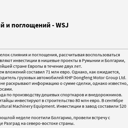
й и поглощений - WSJ
делок слияния и поглощения, рассчитывая воспользоваться
ствляют инвестиции в нишевые проекты в Румынии и Болгарии,
йшей стране Европы в течение двух лет.
м вложений составил 71 млн евро. Однако, как ожидается,
одитель грузовых автомобилей КНР Dongfeng Motor Group Ltd.
и не раскрывают информацию о сумме сделки, однако известно,
осами.
авода по производству дешевых спорткаров и внедорожников.
итайцы инвестируют в строительство 80 млн евро. В сентябре
ural Machinery Equipment. Инвестиции в завод составили $20
прошлой неделе посетили Болгарию, провели встречу с
 Разград на северо-востоке страны.