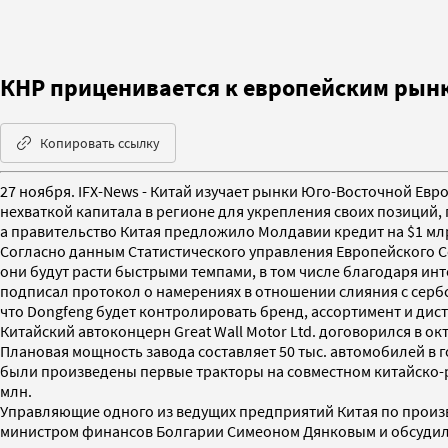
КНР приценивается к европейским рынк
Копировать ссылку
27 ноября. IFX-News - Китай изучает рынки Юго-Восточной Ев
нехваткой капитала в регионе для укрепления своих позиций, 
а правительство Китая предложило Молдавии кредит на $1 млр
Согласно данным Статистического управления Европейского Со
они будут расти быстрыми темпами, в том числе благодаря ин
подписал протокол о намерениях в отношении слияния с сербс
что Dongfeng будет контролировать бренд, ассортимент и ди
Китайский автоконцерн Great Wall Motor Ltd. договорился в о
Плановая мощность завода составляет 50 тыс. автомобилей в г
были произведены первые тракторы на совместном китайско-ру
млн.
Управляющие одного из ведущих предприятий Китая по произво
министром финансов Болгарии Симеоном Дянковым и обсудили 