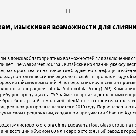
ам, изыскивая возможности для слияни
ропы в поисках благоприятных возможностей для заключения с
пишет The Wall Street Journal. Китайские компании уже осуще
д, которого хватит на покрытие бюджетного дефицита в бедне
юза, приток инвестиций еще очень слаб - в прошлом году объе
тересу китайских компаний. В понедельник крупнейший произв
кой госкорпорацией Fabrika Automobila Priboj (FAP). Компани
стрибуцию продукцию, а FAP займется производственными вопр
ктябре с болгарской компанией Litex Motors о строительстве з
од, реализация проекта начнется в 2010 году. Первоначально к
мынском предприятии, созданном при участии Shantuo Agricult
дству листового стекла China Luoayang Float Glass Group на 
инвестиции объемом 80 млн евро в стекольный завод в городе