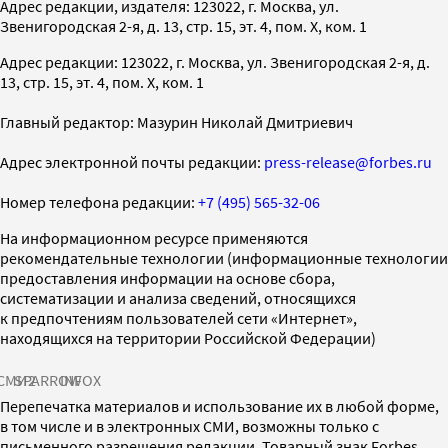
Адрес редакции, издателя: 123022, г. Москва, ул.
Звенигородская 2-я, д. 13, стр. 15, эт. 4, пом. X, ком. 1
Адрес редакции: 123022, г. Москва, ул. Звенигородская 2-я, д.
13, стр. 15, эт. 4, пом. X, ком. 1
Главный редактор: Мазурин Николай Дмитриевич
Адрес электронной почты редакции:
press-release@forbes.ru
Номер телефона редакции:
+7 (495) 565-32-06
На информационном ресурсе применяются
рекомендательные технологии (информационные технологии
предоставления информации на основе сбора,
систематизации и анализа сведений, относящихся
к предпочтениям пользователей сети «Интернет»,
находящихся на территории Российской Федерации)
СМИ2
SPARROW
INFOX
Перепечатка материалов и использование их в любой форме,
в том числе и в электронных СМИ, возможны только с
письменного разрешения редакции. Товарный знак Forbes