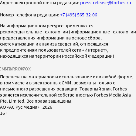
Адрес электронной почты редакции:
press-release@forbes.ru
Номер телефона редакции:
+7 (495) 565-32-06
На информационном ресурсе применяются
рекомендательные технологии (информационные технологии
предоставления информации на основе сбора,
систематизации и анализа сведений, относящихся
к предпочтениям пользователей сети «Интернет»,
находящихся на территории Российской Федерации)
СМИ2
SPARROW
INFOX
Перепечатка материалов и использование их в любой форме,
в том числе и в электронных СМИ, возможны только с
письменного разрешения редакции. Товарный знак Forbes
является исключительной собственностью Forbes Media Asia
Pte. Limited. Все права защищены.
AO «АС Рус Медиа»
·
2026
16+