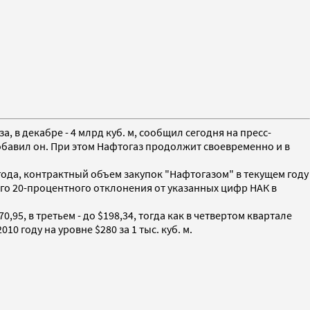
а, в декабре - 4 млрд куб. м, сообщил сегодня на пресс-
добавил он. При этом Нафтогаз продолжит своевременно и в
года, контрактный объем закупок "Нафтогазом" в текущем году
можного 20-процентного отклонения от указанных цифр НАК в
0,95, в третьем - до $198,34, тогда как в четвертом квартале
0 году на уровне $280 за 1 тыс. куб. м.