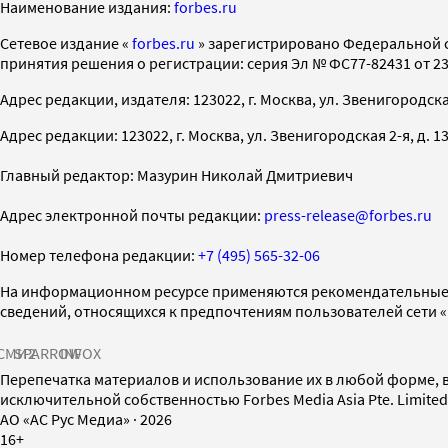
Наименование издания:
forbes.ru
Cетевое издание «
forbes.ru
» зарегистрировано Федеральной 
принятия решения о регистрации: серия Эл № ФС77-82431 от 23 
Адрес редакции, издателя: 123022, г. Москва, ул. Звенигородская 2-
Адрес редакции: 123022, г. Москва, ул. Звенигородская 2-я, д. 13, с
Главный редактор: Мазурин Николай Дмитриевич
Адрес электронной почты редакции:
press-release@forbes.ru
Номер телефона редакции:
+7 (495) 565-32-06
На информационном ресурсе применяются рекомендательные 
сведений, относящихся к предпочтениям пользователей сети 
СМИ2
SPARROW
INFOX
Перепечатка материалов и использование их в любой форме, в
исключительной собственностью Forbes Media Asia Pte. Limite
AO «АС Рус Медиа»
·
2026
16+