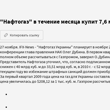
"Нафтогаз" в течение месяца купит 7,6
Копировать ссылку
27 ноября. IFX-News - "Нафтогаз Украины" планирует в ноябре 2
конференции глава правления НАК Олег Дубина. В первом кварт
полном объеме рассчитываться с Газпромом, заверил О.Дубин
Представитель Нафтогаза уточнил, что, согласно подписанном
снижен с 40 млрд куб. м до 33,51 млрд куб. м, в 2010 г. - с 52
текущем году во избежание штрафных санкций должен приобре
За первый квартал 2009 года цена на газ для Украины составляла
цена увеличилась до $208,12 за 1 тыс. куб. м. Газпром рассчиты