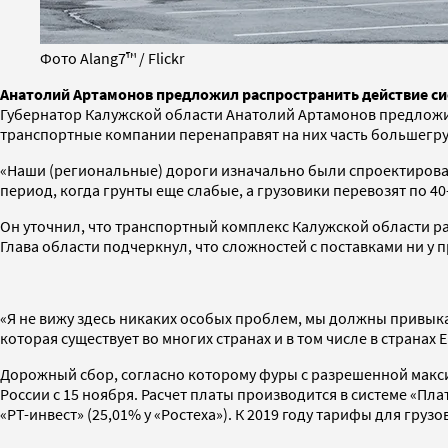
Фото Alang7™ / Flickr
Анатолий Артамонов предложил распространить действие си
Губернатор Калужской области Анатолий Артамонов предложил 
транспортные компании перенаправят на них часть большегр
«Наши (региональные) дороги изначально были спроектирован
период, когда грунты еще слабые, а грузовики перевозят по 
Он уточнил, что транспортный комплекс Калужской области ра
Глава области подчеркнул, что сложностей с поставками ни у п
«Я не вижу здесь никаких особых проблем, мы должны привыка
которая существует во многих странах и в том числе в странах
Дорожный сбор, согласно которому фуры с разрешенной максим
России с 15 ноября. Расчет платы производится в системе «Пла
«РТ-инвест» (25,01% у «Ростеха»). К 2019 году тарифы для грузов