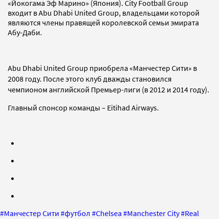
«Йокогама Эф Марино» (Япония). City Football Group
входит в Abu Dhabi United Group, владельцами которой
являются члены правящей королевской семьи эмирата
Абу-Даби.
Abu Dhabi United Group приобрела
«
Манчестер Сити
»
в
2008 году. После этого клуб дважды становился
чемпионом английской Премьер-лиги (в 2012 и 2014 году).
Главный спонсор команды – Eitihad Airways.
#
Манчестер Сити
#
футбол
#
Chelsea
#
Manchester City
#
Real