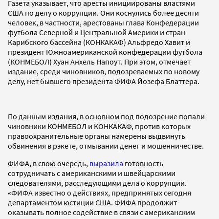
Газета указывает, что аресты инициированы властями
США по делу о коррупции. Они коснулись более десяти
человек, в частности, арестованы глава Конфедерации
футбола Северной и Центральной Америки и стран
Карибского бассейна (КОНКАКАФ) Альфредо Хавит и
президент Южноамериканской конфедерации футбола
(КОНМЕБОЛ) Хуан Анхель Напоут. При этом, отмечает
издание, среди чиновников, подозреваемых по новому
делу, нет бывшего президента ФИФА Йозефа Блаттера.
По данным издания, в основном под подозрение попали
чиновники КОНМЕБОЛ и КОНКАКАФ, против которых
правоохранительные органы намерены выдвинуть
обвинения в рэкете, отмывании денег и мошенничестве.
ФИФА, в свою очередь,
выразила
готовность
сотрудничать с американскими и швейцарскими
следователями, расследующими дела о коррупции.
«ФИФА известно о действиях, предпринятых сегодня
департаментом юстиции США. ФИФА продолжит
оказывать полное содействие в связи с американским