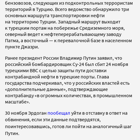
бензовозов, следующих из подконтрольных террористам
территорий в Турцию. Всего ведомство обнаружило три
основных маршрута транспортировки нефти
на территорию Турции. Западный маршрут выходит
к турецким портам на побережье Средиземного моря,
северный ведет к нефтеперерабатывающему заводу
Патма, а восточный — к перевалочной базе в населенном
пункте Джазри.
Ранее президент России Владимир Путин заявил, что
российский бомбардировщик Су-24 был сбит 24 ноября
турецкими ВВС с целью защиты пути доставки
контрабандной нефти в турецкие порты. Глава
государства подчеркивал, что у российских властей есть
«дополнительные данные», подтверждающие
контрабанду «в огромных количествах, в промышленном
масштабе».
30 ноября Эрдоган
пообещал
уйти в отставку в ответ на
обвинения, если эти данные подтвердятся
,
поинтересовавшись, готов ли пойти на аналогичный шаг
Путин.