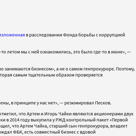
изложенная
в расследовании Фонда борьбы с коррупцией
то летом мы с ней ознакомились, это было где-то в июне», —
о занимаются бизнесом», а не о самом генпрокуроре. Поэтому,
которая самым тщательным образом проверяется
ены, в принципе у нас нет», — резюмировал Песков.
 отметил, что Артем и Игорь Чайки являются акционерами двух
йки в 2014 году выкупила у РЖД контрольный пакет «Первой
ил, что Артем Чайка, старший сын генпрокурора, владеет
рждал ФБК, есть совместный бизнес с вдовой