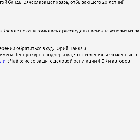
этой банды Вячеслава Цеповяза, отбывающего 20-летний
 в Кремле не ознакомились с расследованием: «не успели» из-за
рении обратиться в суд. Юрий Чайка 3
 имена. Генпрокурор подчеркнул, что сведения, изложенные в
али
к Чайке иск о защите деловой репутации ФБК и авторов