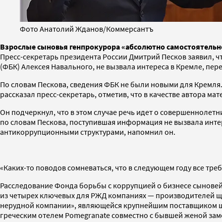
Фото Анатолий Жданов/Коммерсантъ
Взрослые сыновья генпрокурора «абсолютно самостоятельн
Пресс-секретарь президента России Дмитрий Песков заявил, 
(ФБК) Алексея Навального, не вызвала интереса в Кремле, пер
По словам Пескова, сведения ФБК не были новыми для Кремля. «
рассказал пресс-секретарь, отметив, что в качестве автора м
Он подчеркнул, что в этом случае речь идет о совершеннолет
по словам Пескова, поступившая информация не вызвала инт
антикоррупционными структурами, напомнил он.
«Каких-то поводов сомневаться, что в следующем году все тре
Расследование Фонда борьбы с коррупцией о бизнесе сынове
из четырех ключевых для РЖД компаниях — производителей ще
нерудной компании», являющейся крупнейшим поставщиком щеб
греческим отелем Pomegranate совместно с бывшей женой заме