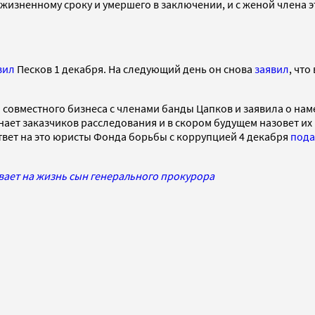
жизненному сроку и умершего в заключении, и с женой члена 
вил
Песков 1 декабря. На следующий день он снова
заявил
, что
овместного бизнеса с членами банды Цапков и заявила о наме
нает заказчиков расследования и в скором будущем назовет их
твет на это юристы Фонда борьбы с коррупцией 4 декабря
под
ывает на жизнь сын генерального прокурора