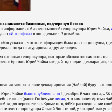
о занимаются бизнесом», подчеркнул Песков
что информация о бизнесе сыновей генпрокурора Юрия Чайки,
едает
«Интерфакс»
в понедельник, 7 декабря.
Могу сказать, что эта информация была для нас доступна, где-
атериала тогда «фигурировали другие люди».
них сыновьях генпрокурора, «которые абсолютно самостоятельн
ереса в Кремле. Юрий Чайка каждый год подает декларацию, 
бования закона в плане декларирования (Чайкой) будут выполн
й Юрия Чайки
было опубликовано
1 декабря. В частности, ФБК
бня и шпал (ранее Forbes уже
писал
, что компания Артема Ча
ня для перевозчика). Кроме того, ФБК в расследовании сообщ
стителя генпрокурора Ольгой Лопатиной, у которой, как утве