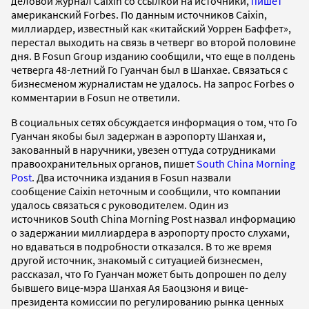
деловой журнал Caixin со ссылкой на источники,
пишет
американский Forbes. По данным источников Caixin,
миллиардер, известный как «китайский Уоррен Баффет»,
перестал выходить на связь в четверг во второй половине
дня. В Fosun Group изданию сообщили, что еще в полдень
четверга 48-летний Го Гуанчан был в Шанхае. Связаться с
бизнесменом журналистам не удалось. На запрос Forbes о
комментарии в Fosun не ответили.
В социальных сетях обсуждается информация о том, что Го
Гуанчан якобы был задержан в аэропорту Шанхая и,
закованный в наручники, увезен оттуда сотрудниками
правоохранительных органов, пишет
South China Morning
Post
. Два источника издания в Fosun назвали
сообщение Caixin неточным и сообщили, что компании
удалось связаться с руководителем. Один из
источников South China Morning Post назвал информацию
о задержании миллиардера в аэропорту просто слухами,
но вдаваться в подробности отказался. В то же время
другой источник, знакомый с ситуацией бизнесмен,
рассказал, что Го Гуанчан может быть допрошен по делу
бывшего вице-мэра Шанхая Ая Баоцзюня и вице-
президента комиссии по регулированию рынка ценных