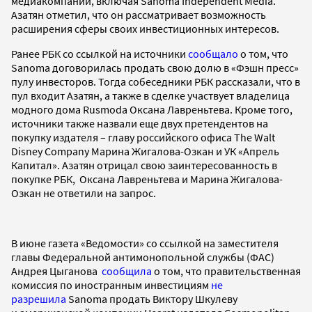
медиакомпаний, включая Sanoma Independent Media.
Азатян отметил, что он рассматривает возможность
расширения сферы своих инвестиционных интересов.
Ранее РБК со ссылкой на источники
сообщало
о том, что
Sanoma договорилась продать свою долю в «Фэшн пресс»
пулу инвесторов. Тогда собеседники РБК рассказали, что в
пул входит Азатян, а также в сделке участвует владелица
модного дома Rusmoda Оксана Лавреньтева. Кроме того,
источники также назвали еще двух претендентов на
покупку издателя – главу российского офиса The Walt
Disney Company Марина Жигалова-Озкан и УК «Апрель
Капитал». Азатян отрицал свою заинтересованность в
покупке РБК, Оксана Лавреньтева и Марина Жигалова-
Озкан не ответили на запрос.
В июне газета «Ведомости» со ссылкой на заместителя
главы Федеральной антимонопольной службы (ФАС)
Андрея Цыганова
сообщила
о том, что правительственная
комиссия по иностранным инвестициям
не
разрешила
Sanoma продать Виктору Шкулеву